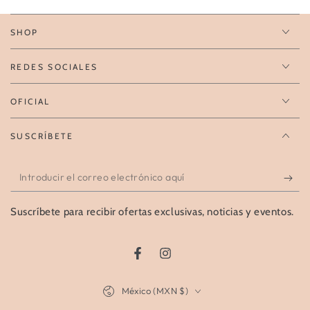
SHOP
REDES SOCIALES
OFICIAL
SUSCRÍBETE
Introducir
el
Suscríbete para recibir ofertas exclusivas, noticias y eventos.
correo
electrónico
aquí
Facebook
Instagram
País/región
México (MXN $)