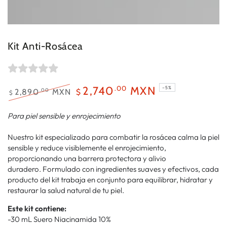
Kit Anti-Rosácea
.00
2,740
MXN
–5%
.00
2,890
MXN
$
$
Precio
Precio
regular
de
Para piel sensible y enrojecimiento
venta
Nuestro kit especializado para combatir la rosácea calma la piel
sensible y reduce visiblemente el enrojecimiento,
proporcionando una barrera protectora y alivio
duradero. Formulado con ingredientes suaves y efectivos, cada
producto del kit trabaja en conjunto para equilibrar, hidratar y
restaurar la salud natural de tu piel.
Este kit contiene:
-30 mL Suero Niacinamida 10%