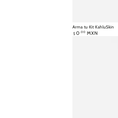
Arma
Arma tu Kit KahluSkin
Precio
0
.00
MXN
tu
$
regular
Kit
KahluSkin