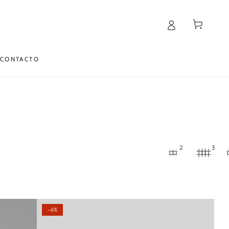
Carrito
CONTACTO
2
3
–6%