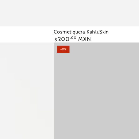
Cosmetiquera
Cosmetiquera KahluSkin
Precio
200
.00
MXN
KahluSkin
$
regular
–8%