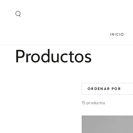
Productos similares
IR AL
CONTENIDO
INICIO
Colección:
Productos
ORDENAR POR
15 productos