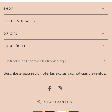
SHOP
REDES SOCIALES
OFICIAL
SUSCRÍBETE
Introducir
el
Suscríbete para recibir ofertas exclusivas, noticias y eventos.
correo
electrónico
aquí
Facebook
Instagram
País/región
México (MXN $)