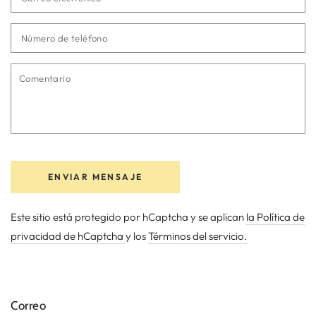
el
*
N
d
te
Co
ENVIAR MENSAJE
Este sitio está protegido por hCaptcha y se aplican
la Política de
privacidad de hCaptcha
y los
Términos del servicio.
Correo